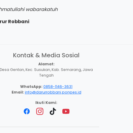
hmatullahi wabarakatuh
rur Robbani
Kontak & Media Sosial
Alamat:
Desa Gentan, Kec. Susukan, Kab. Semarang, Jawa
Tengah
WhatsApp:
0858-1146-3631
Email:
info@darurrobbani.ponpes.id
Ikuti Kami: