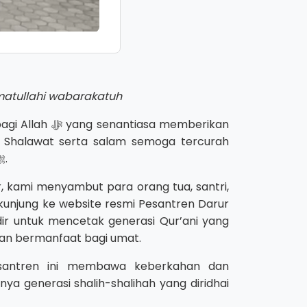
atullahi wabarakatuh
antiasa memberikan
 Shalawat serta salam semoga tercurah
kepada Nabi Muhammad ﷺ.
, kami menyambut para orang tua, santri,
unjung ke website resmi Pesantren Darur
dir untuk mencetak generasi Qur’ani yang
 dan bermanfaat bagi umat.
santren ini membawa keberkahan dan
ya generasi shalih-shalihah yang diridhai