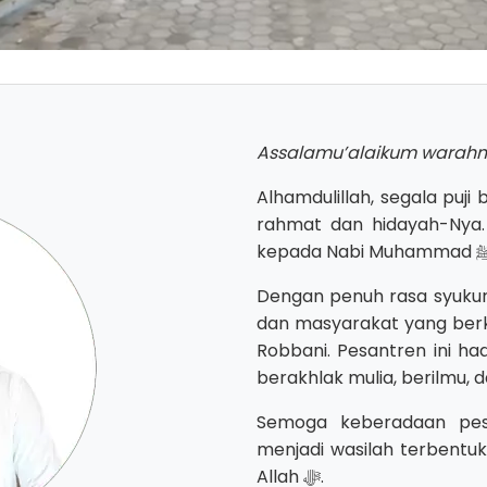
Assalamu’alaikum warahm
Alhamdulillah, segala puji bagi Allah ﷻ yang sen
rahmat dan hidayah-Nya.
Dengan penuh rasa syukur
dan masyarakat yang berk
Robbani. Pesantren ini ha
berakhlak mulia, berilmu,
Semoga keberadaan pe
menjadi wasilah terbentukn
Allah ﷻ.