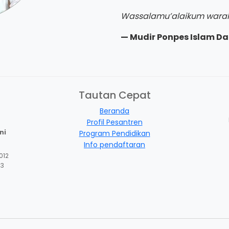
Wassalamu’alaikum wara
— Mudir Ponpes Islam Da
Tautan Cepat
Beranda
Profil Pesantren
ni
Program Pendidikan
Info pendaftaran
012
13