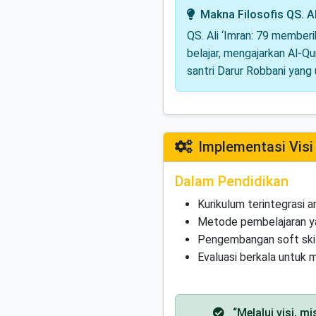
Makna Filosofis QS. Al
QS. Ali ‘Imran: 79 memberi
belajar, mengajarkan Al-Q
santri Darur Robbani yang
Implementasi Visi
Dalam Pendidikan
Kurikulum terintegrasi 
Metode pembelajaran yan
Pengembangan soft skills
Evaluasi berkala untuk 
“Melalui visi, m