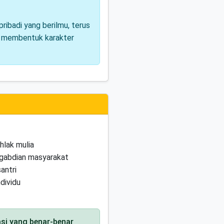
ribadi yang berilmu, terus
am membentuk karakter
lak mulia
gabdian masyarakat
antri
dividu
asi yang benar-benar