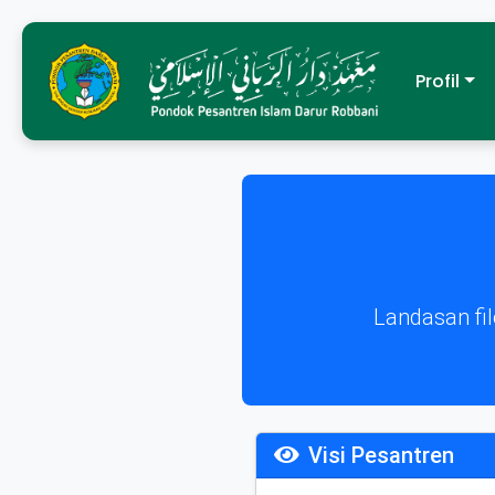
Profil
Landasan fi
Visi Pesantren