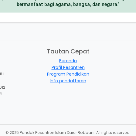
bermanfaat bagi agama, bangsa, dan negara.”
Tautan Cepat
Beranda
Profil Pesantren
ni
Program Pendidikan
Info pendaftaran
012
13
© 2025 Pondok Pesantren Islam Darur Robbani. All rights reserved.