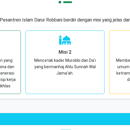
esantren Islam Darur Robbani berdiri dengan misi yang jelas dan
Misi 2
an yang
Mencetak kader Murobbi dan Da’i
Membeka
ina dan
yang bermanhaj Ahlu Sunnah Wal
umum d
generasi
Jama’ah.
ketram
sip kerja
d
ikhlas.