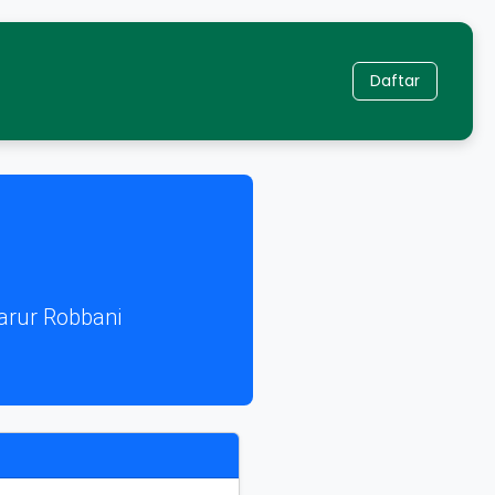
Daftar
arur Robbani