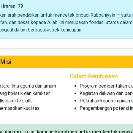
i Imran: 79
kan arah pendidikan untuk mencetak pribadi Rabbaniyyīn — yaitu p
ur’an, dan dekat kepada Allah. Ini merupakan fondasi utama dal
 unggul dalam berbagai aspek kehidupan.
 Misi
Dalam Pembinaan
antara ilmu agama dan umum
Program pembentukan akh
g holistik dan karakter
Kegiatan dakwah dan pen
 dan life skills
Pelatihan kepemimpinan s
memastikan kualitas
Pengembangan potensi in
isi, dan motto ini, kami berkomitmen untuk membentuk gener