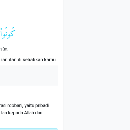
كُونُوا۟ 
usūn.
uran dan di sebabkan kamu
i robbani, yaitu pribadi
atan kepada Allah dan