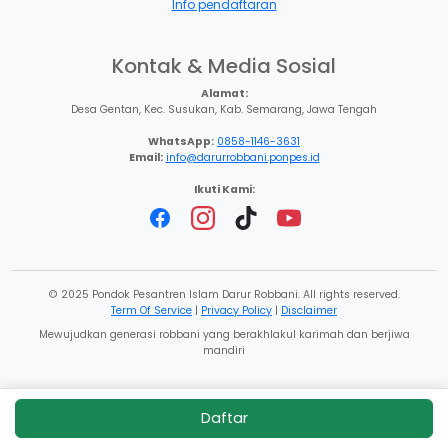
Info pendaftaran
Kontak & Media Sosial
Alamat:
Desa Gentan, Kec. Susukan, Kab. Semarang, Jawa Tengah
WhatsApp:
0858-1146-3631
Email:
info@darurrobbani.ponpes.id
Ikuti Kami:
© 2025 Pondok Pesantren Islam Darur Robbani. All rights reserved.
Term Of Service
|
Privacy Policy
|
Disclaimer
Mewujudkan generasi robbani yang berakhlakul karimah dan berjiwa
mandiri
Daftar