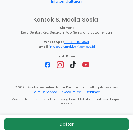
Info pendaftaran
Kontak & Media Sosial
Alamat:
Desa Gentan, Kec. Susukan, Kab. Semarang, Jawa Tengah
WhatsApp:
0858-1146-3631
Email:
info@darurrobbani.ponpes.id
Ikuti Kami:
© 2025 Pondok Pesantren Islam Darur Robbani. All rights reserved.
Term Of Service
|
Privacy Policy
|
Disclaimer
Mewujudkan generasi robbani yang berakhlakul karimah dan berjiwa
mandiri
Daftar