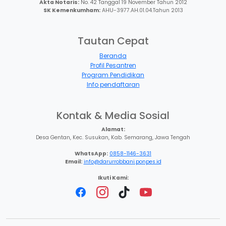
Akta Notaris:
No. 42 Tanggal 19 November Tahun 2012
SK Kemenkumham:
AHU-3977.AH.01.04.Tahun 2013
Tautan Cepat
Beranda
Profil Pesantren
Program Pendidikan
Info pendaftaran
Kontak & Media Sosial
Alamat:
Desa Gentan, Kec. Susukan, Kab. Semarang, Jawa Tengah
WhatsApp:
0858-1146-3631
Email:
info@darurrobbani.ponpes.id
Ikuti Kami: