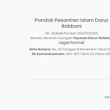
Pondok Pesantren Islam Darur
Robbani
No. Statistik Pondok: 510333220012
Berada dibawah naungan
Yayasan Darur Robba
Legal Formal:
Akta Notaris:
No. 42 Tanggal 19 November Tahun 2
SK Kemenkumham:
AHU-3977.AH.01.04.Tahun 20
Mew